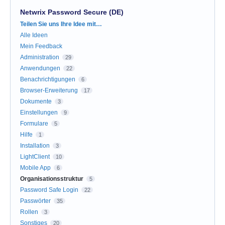
Netwrix Password Secure (DE)
Kategorien
Teilen Sie uns Ihre Idee mit…
Alle Ideen
Mein Feedback
Administration
29
Anwendungen
22
Benachrichtigungen
6
Browser-Erweiterung
17
Dokumente
3
Einstellungen
9
Formulare
5
Hilfe
1
Installation
3
LightClient
10
Mobile App
6
Organisationsstruktur
5
Password Safe Login
22
Passwörter
35
Rollen
3
Sonstiges
20