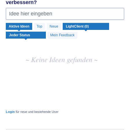
verbessern?
Idee hier eingeben
Keine
Aktive
Ideen
Top
Neue
vorhandenen
Ideenergebnisse
Mein Feedback
~ Keine Ideen gefunden ~
Login
für neue und bestehende User