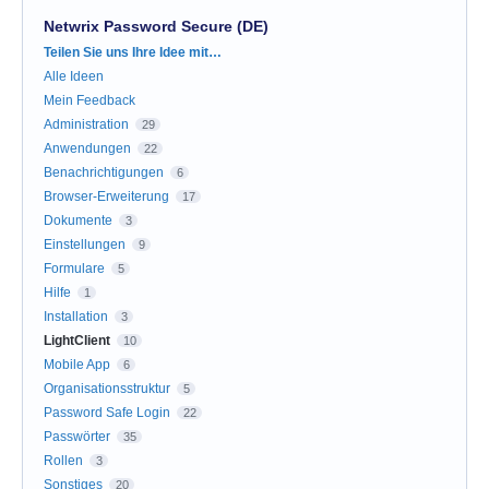
Netwrix Password Secure (DE)
Kategorien
Teilen Sie uns Ihre Idee mit…
Alle Ideen
Mein Feedback
Administration
29
Anwendungen
22
Benachrichtigungen
6
Browser-Erweiterung
17
Dokumente
3
Einstellungen
9
Formulare
5
Hilfe
1
Installation
3
LightClient
10
Mobile App
6
Organisationsstruktur
5
Password Safe Login
22
Passwörter
35
Rollen
3
Sonstiges
20