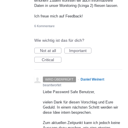
erhöhen! Zudem könnten wir auch informativere
Daten in unser Monitoring (Icinga 2) fliesen lassen.
Ich freue mich auf Feedback!
6 Kommentare
Wie wichtig ist das für dich?
Not at all
Important
Critical
·
Daniel Weinert
WIRD ÜBERPRÜFT
beantwortet
Liebe Password Safe Benutzer,
vielen Dank für diesen Vorschlag und Eure
Geduld. In einem nächsten Schritt werden wir
diese Idee intern besprechen.
Zum aktuellen Zeitpunkt kann ich jedoch keine
Aussage dazu machen, wie eine etwaige