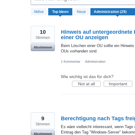
29
Aktive
Top
Ideen
Neue
gefundene
Ergebnisse
10
Hinweis auf untergeordnete
einer OU anzeigen
Stimmen
Beim Löschen einer OU sollte ein Hinweis
Abstimmen
OUs vorhanden sind.
1 Kommentar
·
Administration
Wie wichtig ist das für dich?
Not at all
Important
9
Berechtigung nach Tags fre
Stimmen
Es wäre vielleicht interessant, wenn Tag
Eintrag den Tag "Windows-Server" bekommt
Abstimmen