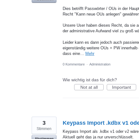
Dies betrifft Passwörter / OUs in der Haup
Recht "Kann neue OUs anlegen" gewähren
Unsere User haben dieses Recht, da sie a
der administrative Aufwand viel zu groß wä
Leider kann es dann jedoch auch passiere
eigenständig weitere OUs + PW innerhalb 
dass eine…
Mehr
0 Kommentare
·
Administration
Wie wichtig ist das für dich?
Not at all
Important
3
Keypass Import .kdbx v1 ode
Stimmen
Keypass Import als .kdbx v1 oder v2 wäre
Aktuell geht das ja nur unverschlüsselt.
Abstimmen