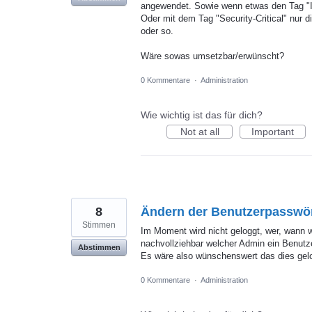
angewendet. Sowie wenn etwas den Tag "IT
Oder mit dem Tag "Security-Critical" nur 
oder so.
Wäre sowas umsetzbar/erwünscht?
0 Kommentare
·
Administration
Wie wichtig ist das für dich?
Not at all
Important
8
Ändern der Benutzerpasswör
Stimmen
Im Moment wird nicht geloggt, wer, wann w
nachvollziehbar welcher Admin ein Benutze
Abstimmen
Es wäre also wünschenswert das dies gelo
0 Kommentare
·
Administration