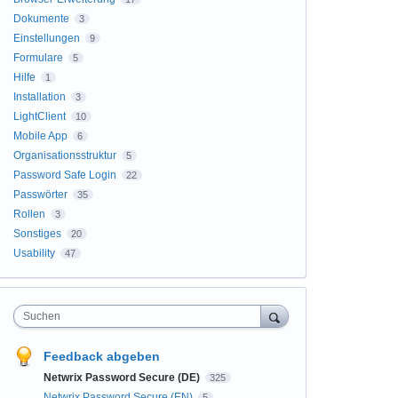
Dokumente
3
Einstellungen
9
Formulare
5
Hilfe
1
Installation
3
LightClient
10
Mobile App
6
Organisationsstruktur
5
Password Safe Login
22
Passwörter
35
Rollen
3
Sonstiges
20
Usability
47
Suchen
Feedback abgeben
Netwrix Password Secure (DE)
325
Netwrix Password Secure (EN)
5