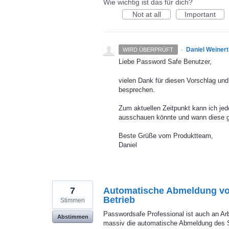
Wie wichtig ist das für dich?
Not at all
Important
·
Daniel Weinert
WIRD ÜBERPRÜFT
Liebe Password Safe Benutzer,
vielen Dank für diesen Vorschlag und
besprechen.
Zum aktuellen Zeitpunkt kann ich j
ausschauen könnte und wann diese geg
Beste Grüße vom Produktteam,
Daniel
7
Automatische Abmeldung von
Betrieb
Stimmen
Passwordsafe Professional ist auch an Arb
Abstimmen
massiv die automatische Abmeldung des 