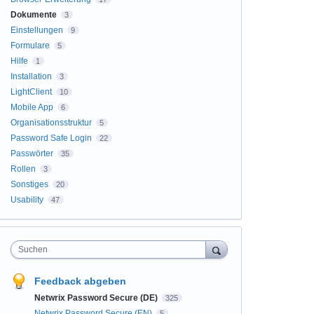
Dokumente
3
Einstellungen
9
Formulare
5
Hilfe
1
Installation
3
LightClient
10
Mobile App
6
Organisationsstruktur
5
Password Safe Login
22
Passwörter
35
Rollen
3
Sonstiges
20
Usability
47
Suchen
Feedback abgeben
Netwrix Password Secure (DE)
325
Netwrix Password Secure (EN)
5