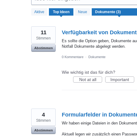
3
Aktive
Top
Ideen
Neue
gefundene
Ergebnisse
11
Verfügbarkeit von Dokumente
Stimmen
Es sollte die Option geben, Dokumente au
Notfall Dokumente abgelegt werden.
Abstimmen
0 Kommentare
·
Dokumente
Wie wichtig ist das für dich?
Not at all
Important
4
Formularfelder in Dokumente
Stimmen
Wir haben einige Dateien in den Dokumente
Abstimmen
Aktuell legen wir zusätzlich einen Passwo