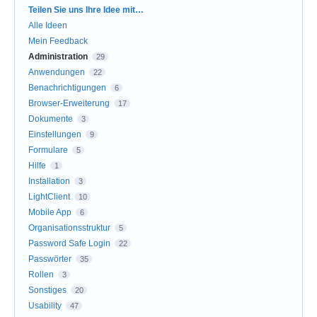
Kategorien
Teilen Sie uns Ihre Idee mit…
Alle Ideen
Mein Feedback
Administration
29
Anwendungen
22
Benachrichtigungen
6
Browser-Erweiterung
17
Dokumente
3
Einstellungen
9
Formulare
5
Hilfe
1
Installation
3
LightClient
10
Mobile App
6
Organisationsstruktur
5
Password Safe Login
22
Passwörter
35
Rollen
3
Sonstiges
20
Usability
47