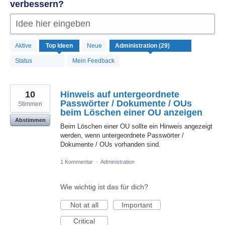
verbessern?
Idee hier eingeben
29
Aktive
Top
Ideen
Neue
gefundene
Ergebnisse
Status
Mein Feedback
10
Hinweis auf untergeordnete
Passwörter / Dokumente / OUs
Stimmen
beim Löschen einer OU anzeigen
Abstimmen
Beim Löschen einer OU sollte ein Hinweis angezeigt
werden, wenn untergeordnete Passwörter /
Dokumente / OUs vorhanden sind.
1 Kommentar
·
Administration
Wie wichtig ist das für dich?
Not at all
Important
Critical