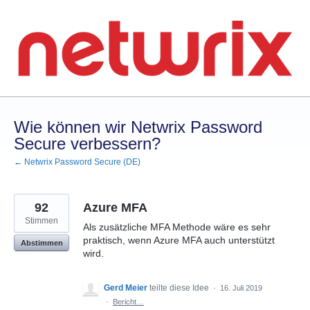
Zum
Inhalt
springen
Wie können wir Netwrix Password
Secure verbessern?
← Netwrix Password Secure (DE)
92
Azure MFA
Stimmen
Als zusätzliche MFA Methode wäre es sehr
praktisch, wenn Azure MFA auch unterstützt
Abstimmen
wird.
Gerd Meier
teilte diese Idee
·
16. Juli 2019
·
Bericht…