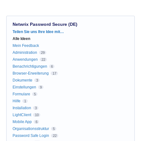
Netwrix Password Secure (DE)
Kategorien
Teilen Sie uns Ihre Idee mit…
Alle Ideen
Mein Feedback
Administration
29
Anwendungen
22
Benachrichtigungen
6
Browser-Erweiterung
17
Dokumente
3
Einstellungen
9
Formulare
5
Hilfe
1
Installation
3
LightClient
10
Mobile App
6
Organisationsstruktur
5
Password Safe Login
22