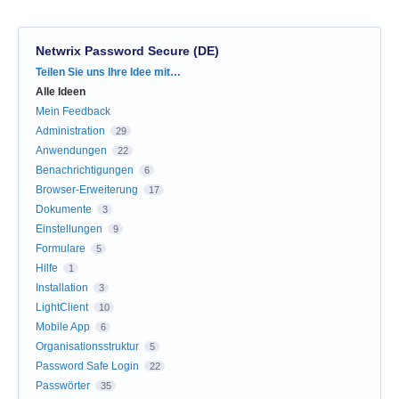
Netwrix Password Secure (DE)
Kategorien
Teilen Sie uns Ihre Idee mit…
Alle Ideen
Mein Feedback
Administration
29
Anwendungen
22
Benachrichtigungen
6
Browser-Erweiterung
17
Dokumente
3
Einstellungen
9
Formulare
5
Hilfe
1
Installation
3
LightClient
10
Mobile App
6
Organisationsstruktur
5
Password Safe Login
22
Passwörter
35