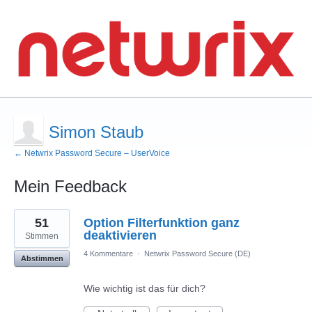
Simon Staub
← Netwrix Password Secure – UserVoice
Mein Feedback
1
51
Option Filterfunktion ganz
Ergebnis
gefunden
deaktivieren
Stimmen
4 Kommentare
·
Netwrix Password Secure (DE)
Abstimmen
Wie wichtig ist das für dich?