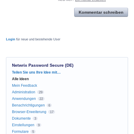
Kommentar schreiben
Login
für neue und bestehende User
Netwrix Password Secure (DE)
Kategorien
Teilen Sie uns Ihre Idee mit…
Alle Ideen
Mein Feedback
Administration
29
Anwendungen
22
Benachrichtigungen
6
Browser-Erweiterung
17
Dokumente
3
Einstellungen
9
Formulare
5