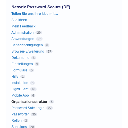
Netwrix Password Secure (DE)
Kategorien
Teilen Sie uns Ihre Idee mit…
Alle Ideen
Mein Feedback
Administration
29
Anwendungen
22
Benachrichtigungen
6
Browser-Erweiterung
17
Dokumente
3
Einstellungen
9
Formulare
5
Hilfe
1
Installation
3
LightClient
10
Mobile App
6
Organisationsstruktur
5
Password Safe Login
22
Passwörter
35
Rollen
3
Sonstiges
20