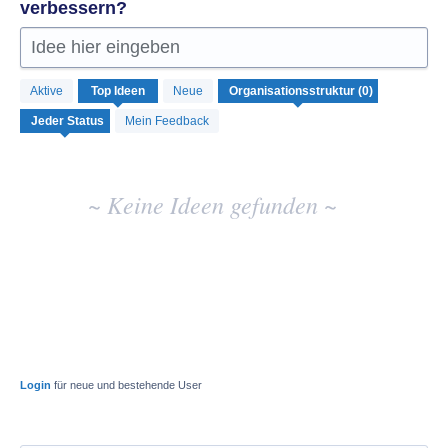
verbessern?
Idee hier eingeben
Keine
Aktive
Top
Ideen
Neue
vorhandenen
Ideenergebnisse
Mein Feedback
~ Keine Ideen gefunden ~
Login
für neue und bestehende User