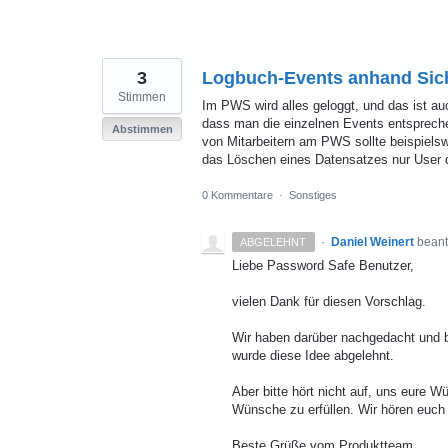
3
Logbuch-Events anhand Sich
Stimmen
Im PWS wird alles geloggt, und das ist auc
dass man die einzelnen Events entsprech
Abstimmen
von Mitarbeitern am PWS sollte beispielsw
das Löschen eines Datensatzes nur User d
0 Kommentare
·
Sonstiges
·
Daniel Weinert
beant
ABGELEHNT
Liebe Password Safe Benutzer,
vielen Dank für diesen Vorschlag.
Wir haben darüber nachgedacht und 
wurde diese Idee abgelehnt.
Aber bitte hört nicht auf, uns eure W
Wünsche zu erfüllen. Wir hören euch
Beste Grüße vom Produktteam,