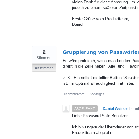
vielen Dank für diese Anregung. Im M
jedoch zu einem späteren Zeitpunkt 
Beste Grüße vom Produktteam,
Daniel
2
Gruppierung von Passwörte
Stimmen
Es wäre praktisch, wenn man bei den Pass
direkt in die Zeile neben "Alle" und "Favori
Abstimmen
z. B.: Ein selbst erstellter Button "Struk
ist. Im Optimalfall auch gleich mit Filter.
0 Kommentare
·
Sonstiges
·
Daniel Weinert
beant
ABGELEHNT
Liebe Password Safe Benutzer,
ich bin ungern der Überbringer von s
Produktteam abgelehnt.