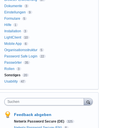
Dokumente
3
Einstellungen
9
Formulare
5
Hilfe
1
Installation
3
LightClient
10
Mobile App
6
Organisationsstruktur
5
Password Safe Login
22
Passwörter
35
Rollen
3
Sonstiges
20
Usability
47
Suchen
Feedback abgeben
Netwrix Password Secure (DE)
325
Netwrix Password Secure (EN)
5