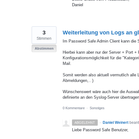
Daniel
3
Weiterleitung von Logs an g
Stimmen
Im Password Safe Admin Client kann die Sc
Abstimmen
Hierbei kann aber nur der Server + Port 
Konfigurationsmöglichkeit für die "Kategor
Mail.
Somit werden also aktuell vermutlich alle
Abmeldungen,.. )
Wünschenswert wäre auch hier die Auswahl 
definierte an den Syslog-Server übertrage
0 Kommentare
·
Sonstiges
·
Daniel Weinert
beant
ABGELEHNT
Liebe Password Safe Benutzer,