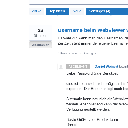
4
Aktive
Top
Ideen
Neue
gefundene
Ergebnisse
23
Username beim WebViewer 
Stimmen
Es wäre gut wenn man den Usernamen, der 
Zur Zeit steht immer der eigene Username 
Abstimmen
0 Kommentare
·
Sonstiges
·
Daniel Weinert
beant
ABGELEHNT
Liebe Password Safe Benutzer,
dies ist technisch nicht möglich. Ein
exportiert. Der Benutzer legt auch fe
Alternativ kann natürlich ein WebVie
werden. Anschließend kann der WebVi
Verfügung gestellt werden.
Beste Grüße vom Produktteam,
Daniel