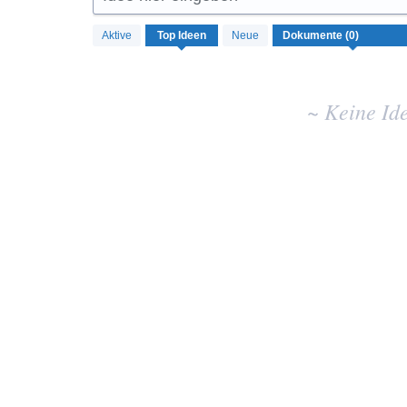
Keine
Aktive
Top
Ideen
Neue
vorhandenen
Ideenergebnisse
~ Keine Id