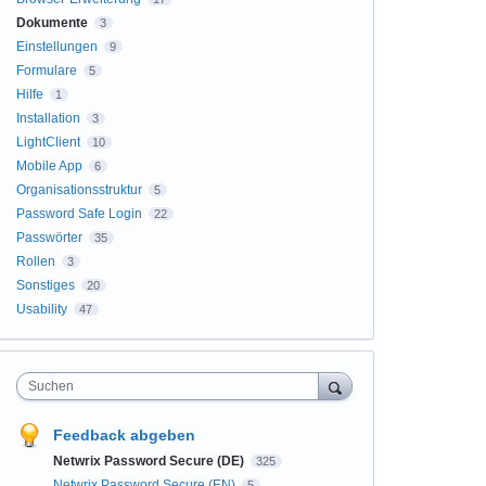
Dokumente
3
Einstellungen
9
Formulare
5
Hilfe
1
Installation
3
LightClient
10
Mobile App
6
Organisationsstruktur
5
Password Safe Login
22
Passwörter
35
Rollen
3
Sonstiges
20
Usability
47
Suchen
Feedback abgeben
Netwrix Password Secure (DE)
325
Netwrix Password Secure (EN)
5