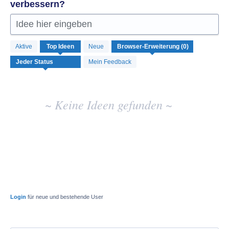
verbessern?
Idee hier eingeben
Keine
Aktive
Top
Ideen
Neue
vorhandenen
Ideenergebnisse
Mein Feedback
~ Keine Ideen gefunden ~
Login
für neue und bestehende User