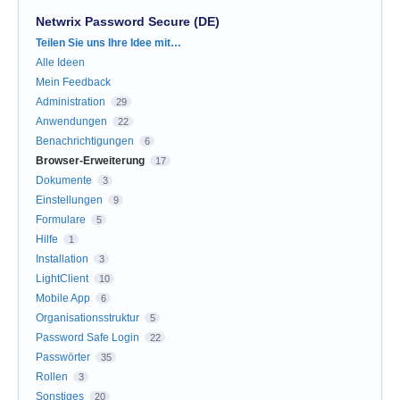
Netwrix Password Secure (DE)
Kategorien
Teilen Sie uns Ihre Idee mit…
Alle Ideen
Mein Feedback
Administration
29
Anwendungen
22
Benachrichtigungen
6
Browser-Erweiterung
17
Dokumente
3
Einstellungen
9
Formulare
5
Hilfe
1
Installation
3
LightClient
10
Mobile App
6
Organisationsstruktur
5
Password Safe Login
22
Passwörter
35
Rollen
3
Sonstiges
20