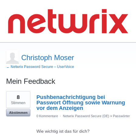
Christoph Moser
← Netwrix Password Secure – UserVoice
Mein Feedback
2
8
Pushbenachrichtigung bei
gefundene
Ergebnisse
Passwort Öffnung sowie Warnung
Stimmen
vor dem Anzeigen
Abstimmen
0 Kommentare
·
Netwrix Password Secure (DE)
»
Passwörter
Wie wichtig ist das für dich?