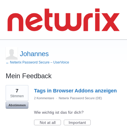
Johannes
← Netwrix Password Secure – UserVoice
Mein Feedback
1
7
Tags in Browser Addons anzeigen
Ergebnis
gefunden
Stimmen
2 Kommentare
·
Netwrix Password Secure (DE)
Abstimmen
Wie wichtig ist das für dich?
Not at all
Important