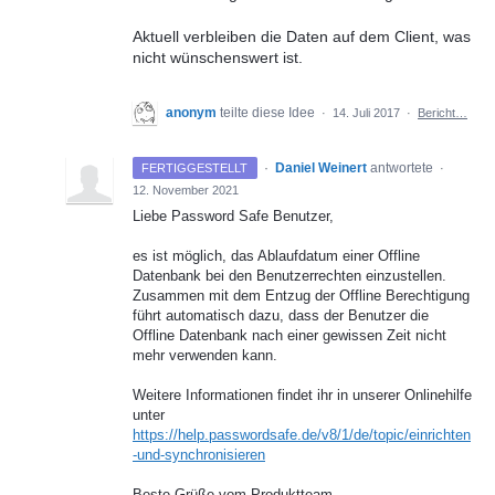
Aktuell verbleiben die Daten auf dem Client, was
nicht wünschenswert ist.
anonym
teilte diese Idee
·
14. Juli 2017
·
Bericht…
·
Daniel Weinert
antwortete
FERTIGGESTELLT
·
12. November 2021
Liebe Password Safe Benutzer,
es ist möglich, das Ablaufdatum einer Offline
Datenbank bei den Benutzerrechten einzustellen.
Zusammen mit dem Entzug der Offline Berechtigung
führt automatisch dazu, dass der Benutzer die
Offline Datenbank nach einer gewissen Zeit nicht
mehr verwenden kann.
Weitere Informationen findet ihr in unserer Onlinehilfe
unter
https://help.passwordsafe.de/v8/1/de/topic/einrichten
-und-synchronisieren
Beste Grüße vom Produktteam,