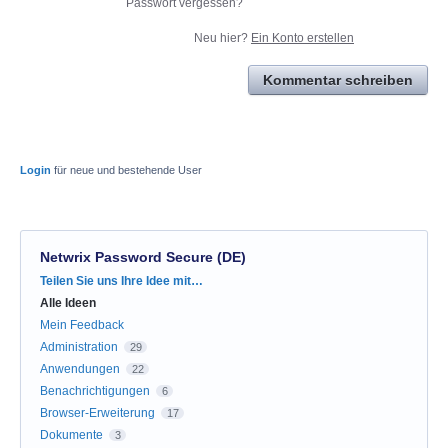
Passwort vergessen?
Neu hier?
Ein Konto erstellen
Kommentar schreiben
Login
für neue und bestehende User
Netwrix Password Secure (DE)
Kategorien
Teilen Sie uns Ihre Idee mit…
Alle Ideen
Mein Feedback
Administration
29
Anwendungen
22
Benachrichtigungen
6
Browser-Erweiterung
17
Dokumente
3