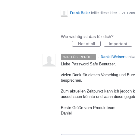
Frank Baier
teilte diese Idee
·
21. Febr
Wie wichtig ist das für dich?
Not at all
Important
·
Daniel Weinert
antw
WIRD ÜBERPRÜFT
Liebe Password Safe Benutzer,
vielen Dank für diesen Vorschlag und Eure
besprechen.
Zum aktuellen Zeitpunkt kann ich jedoch
ausschauen könnte und wann diese gegebene
Beste Grüße vom Produktteam,
Daniel