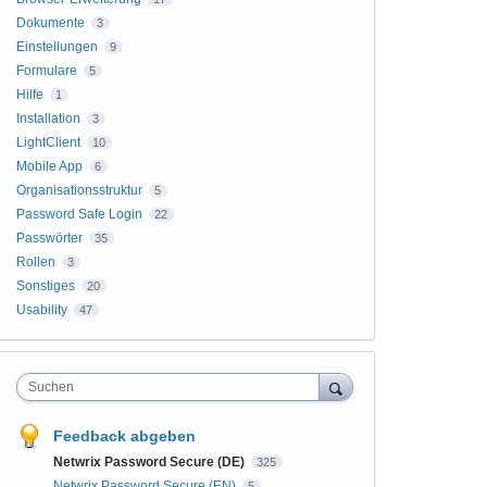
Dokumente
3
Einstellungen
9
Formulare
5
Hilfe
1
Installation
3
LightClient
10
Mobile App
6
Organisationsstruktur
5
Password Safe Login
22
Passwörter
35
Rollen
3
Sonstiges
20
Usability
47
Suchen
Feedback abgeben
Netwrix Password Secure (DE)
325
Netwrix Password Secure (EN)
5