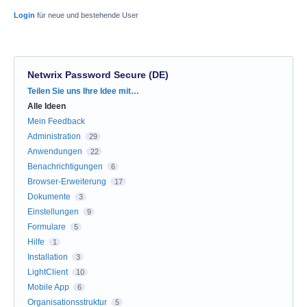
Login
für neue und bestehende User
Netwrix Password Secure (DE)
Kategorien
Teilen Sie uns Ihre Idee mit…
Alle Ideen
Mein Feedback
Administration
29
Anwendungen
22
Benachrichtigungen
6
Browser-Erweiterung
17
Dokumente
3
Einstellungen
9
Formulare
5
Hilfe
1
Installation
3
LightClient
10
Mobile App
6
Organisationsstruktur
5