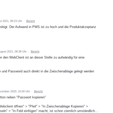
st 2021, 08:23 Uhr
·
Bericht
nötigt. Der Aufwand in PWS ist zu hoch und die Produktakzeptanz
August 2021, 08:38 Uhr
·
Bericht
 den WebClient ist an dieser Stelle zu aufwändig für eine
und Password auch direkt in die Zwischenablage gelegt werden
ezember 2020, 16:00 Uhr
·
Bericht
tton neben "Passwort kopieren"
client öffnen" > "Pfeil" > "In Zwischenablage Kopieren" >
eln" > "In Feld einfügen" macht, ist schon ziemlich umständlich...