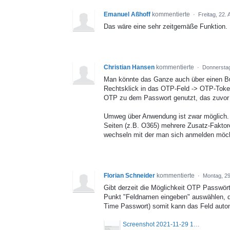
Emanuel Aßhoff
kommentierte
·
Freitag, 22. 
Das wäre eine sehr zeitgemäße Funktion. B
Christian Hansen
kommentierte
·
Donnerstag
Man könnte das Ganze auch über einen Bu
Rechtsklick in das OTP-Feld -> OTP-Token
OTP zu dem Passwort genutzt, das zuvor 
Umweg über Anwendung ist zwar möglich. F
Seiten (z.B. O365) mehrere Zusatz-Faktor
wechseln mit der man sich anmelden möcht
Florian Schneider
kommentierte
·
Montag, 2
Gibt derzeit die Möglichkeit OTP Passwö
Punkt "Feldnamen eingeben" auswählen, 
Time Passwort) somit kann das Feld autom
Screenshot 2021-11-29 182621.jpg