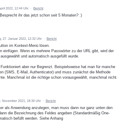
April 2022, 12:44 Uhr
·
Bericht
esprecht ihr das jetzt schon seit 5 Monaten? :)
, 27. Januar 2022, 12:32 Uhr
·
Bericht
tton im Kontext-Menü lösen.
 einfügen. Wenn es mehrere Passwörter zu der URL gibt, wird der
ausgewählt und automatisch ausgefüllt wurde.
unktioniert aber nur Begrenzt. Beispielsweise hat man für manche
en (SMS, E-Mail, Authenticator) und muss zunächst die Methode
e. Manchmal ist die richtige schon vorausgewählt, manchmal nicht.
9. November 2021, 18:30 Uhr
·
Bericht
rter als Anwendung anzulegen, man muss dann nur ganz unten den
dann die Bezeichnung des Feldes angeben (Standardmäßig One-
atisch befüllt werden. Siehe Anhang