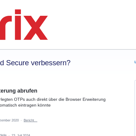
rd Secure verbessern?
terung abrufen
rlegten OTPs auch direkt über die Browser Erweiterung
utomatisch eintragen könnte
zember 2020
·
Bericht…
rtete
·
23. Juli 2024