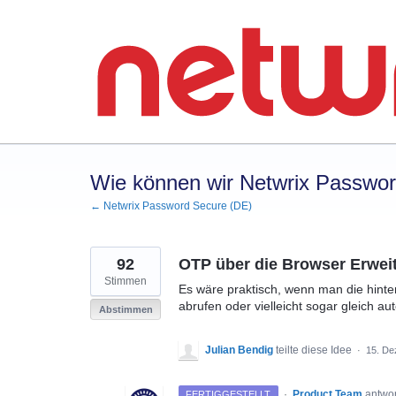
Zum
Inhalt
springen
Wie können wir Netwrix Passwo
← Netwrix Password Secure (DE)
92
OTP über die Browser Erwei
Stimmen
Es wäre praktisch, wenn man die hinte
abrufen oder vielleicht sogar gleich a
Abstimmen
Julian Bendig
teilte diese Idee
·
15. De
·
Product Team
antwo
FERTIGGESTELLT