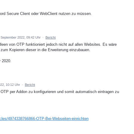
ord Secure Client oder WebClient nutzen zu müssen.
. September 2022, 09:42 Uhr
·
Bericht
een von OTP funktioniert jedoch nicht auf allen Websites. Es wäre
n zum Kopieren dieser in die Erweiterung einzubauen.
r 2020.
022, 10:12 Uhr
·
Bericht
s OTP per Addon zu konfigurieren und somit automatisch eintragen zu
ticles/4974338766866-OTP-Bei-Webseiten-einrichten