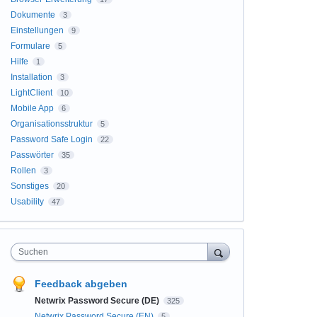
Dokumente
3
Einstellungen
9
Formulare
5
Hilfe
1
Installation
3
LightClient
10
Mobile App
6
Organisationsstruktur
5
Password Safe Login
22
Passwörter
35
Rollen
3
Sonstiges
20
Usability
47
Suchen
Feedback abgeben
Netwrix Password Secure (DE)
325
Netwrix Password Secure (EN)
5