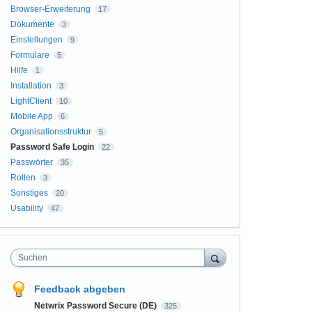
Browser-Erweiterung
17
Dokumente
3
Einstellungen
9
Formulare
5
Hilfe
1
Installation
3
LightClient
10
Mobile App
6
Organisationsstruktur
5
Password Safe Login
22
Passwörter
35
Rollen
3
Sonstiges
20
Usability
47
Suchen
Feedback abgeben
Netwrix Password Secure (DE)
325