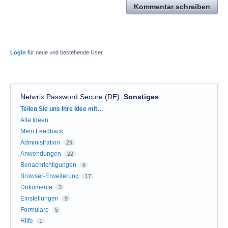
Kommentar schreiben
Login
für neue und bestehende User
Netwrix Password Secure (DE)
:
Sonstiges
Kategorien
Teilen Sie uns Ihre Idee mit…
Alle Ideen
Mein Feedback
Administration
29
Anwendungen
22
Benachrichtigungen
6
Browser-Erweiterung
17
Dokumente
3
Einstellungen
9
Formulare
5
Hilfe
1