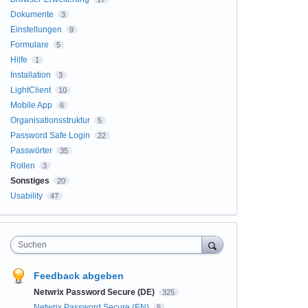
Dokumente
3
Einstellungen
9
Formulare
5
Hilfe
1
Installation
3
LightClient
10
Mobile App
6
Organisationsstruktur
5
Password Safe Login
22
Passwörter
35
Rollen
3
Sonstiges
20
Usability
47
Suchen
Feedback abgeben
Netwrix Password Secure (DE)
325
Netwrix Password Secure (EN)
5