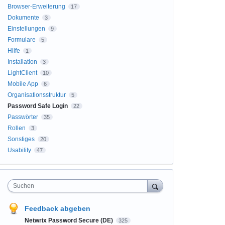
Browser-Erweiterung
17
Dokumente
3
Einstellungen
9
Formulare
5
Hilfe
1
Installation
3
LightClient
10
Mobile App
6
Organisationsstruktur
5
Password Safe Login
22
Passwörter
35
Rollen
3
Sonstiges
20
Usability
47
Suchen
Feedback abgeben
Netwrix Password Secure (DE)
325