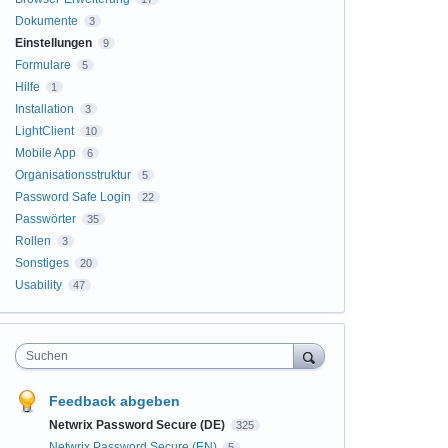
Dokumente
3
Einstellungen
9
Formulare
5
Hilfe
1
Installation
3
LightClient
10
Mobile App
6
Organisationsstruktur
5
Password Safe Login
22
Passwörter
35
Rollen
3
Sonstiges
20
Usability
47
Suchen
Feedback abgeben
Netwrix Password Secure (DE)
325
Netwrix Password Secure (EN)
5