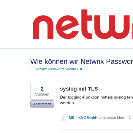
Zum
Inhalt
springen
Wie können wir Netwrix Passwo
← Netwrix Password Secure (DE)
2
syslog mit TLS
Stimmen
Der logging-Funktion mittels syslog feh
werden.
Abstimmen
MB - .XNC GmbH
teilte diese Idee
·
2.