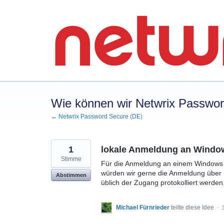
Zum
Inhalt
springen
Wie können wir Netwrix Passwo
← Netwrix Password Secure (DE)
1
lokale Anmeldung an Window
Stimme
Für die Anmeldung an einem Windows 
würden wir gerne die Anmeldung über P
Abstimmen
üblich der Zugang protokolliert werde
Michael Fürnrieder
teilte diese Idee
·