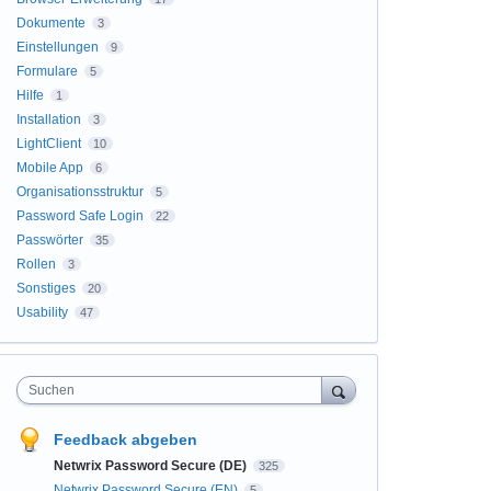
Dokumente
3
Einstellungen
9
Formulare
5
Hilfe
1
Installation
3
LightClient
10
Mobile App
6
Organisationsstruktur
5
Password Safe Login
22
Passwörter
35
Rollen
3
Sonstiges
20
Usability
47
Suchen
Feedback abgeben
Netwrix Password Secure (DE)
325
Netwrix Password Secure (EN)
5