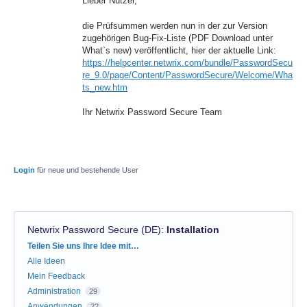
Lieber Nutzer,
die Prüfsummen werden nun in der zur Version
zugehörigen Bug-Fix-Liste (PDF Download unter
What`s new) veröffentlicht, hier der aktuelle Link:
https://helpcenter.netwrix.com/bundle/PasswordSecu
re_9.0/page/Content/PasswordSecure/Welcome/Wha
ts_new.htm
Ihr Netwrix Password Secure Team
Login
für neue und bestehende User
Netwrix Password Secure (DE)
:
Installation
Kategorien
Teilen Sie uns Ihre Idee mit…
Alle Ideen
Mein Feedback
Administration
29
Anwendungen
22