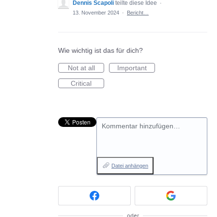
Dennis Scapoli
teilte diese Idee
·
13. November 2024
·
Bericht…
Wie wichtig ist das für dich?
Not at all
Important
Critical
Kommentar hinzufügen…
Datei anhängen
oder