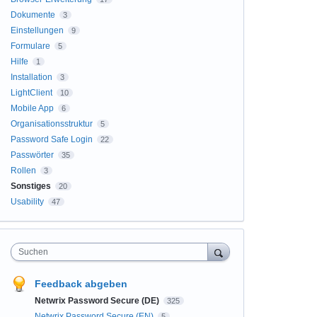
Dokumente
3
Einstellungen
9
Formulare
5
Hilfe
1
Installation
3
LightClient
10
Mobile App
6
Organisationsstruktur
5
Password Safe Login
22
Passwörter
35
Rollen
3
Sonstiges
20
Usability
47
Suchen
Feedback abgeben
Netwrix Password Secure (DE)
325
Netwrix Password Secure (EN)
5