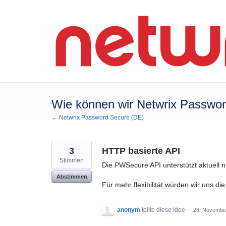
Zum
Inhalt
springen
Wie können wir Netwrix Passwo
← Netwrix Password Secure (DE)
3
HTTP basierte API
Stimmen
Die PWSecure API unterstützt aktuell 
Abstimmen
Für mehr flexibilität würden wir uns 
anonym
teilte diese Idee
·
28. Novembe