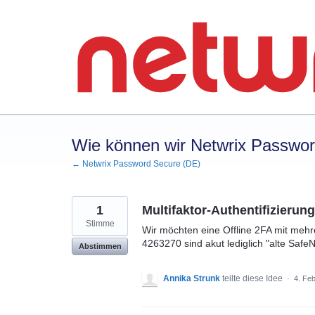
Zum
Inhalt
springen
Wie können wir Netwrix Passwo
← Netwrix Password Secure (DE)
1
Multifaktor-Authentifizierun
Stimme
Wir möchten eine Offline 2FA mit mehr
4263270 sind akut lediglich "alte Saf
Abstimmen
Annika Strunk
teilte diese Idee
·
4. Fe