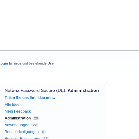
Login
für neue und bestehende User
Netwrix Password Secure (DE)
:
Administration
Kategorien
Teilen Sie uns Ihre Idee mit…
Alle Ideen
Mein Feedback
Administration
29
Anwendungen
22
Benachrichtigungen
6
Browser-Erweiterung
17