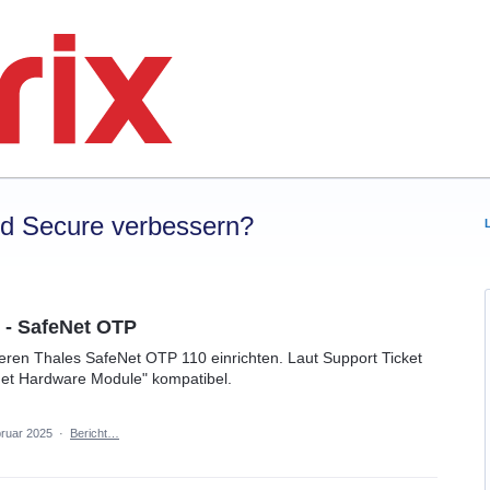
rd Secure verbessern?
g - SafeNet OTP
eren Thales SafeNet OTP 110 einrichten. Laut Support Ticket
eNet Hardware Module" kompatibel.
bruar 2025
·
Bericht…