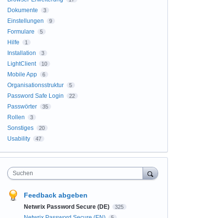
Dokumente
3
Einstellungen
9
Formulare
5
Hilfe
1
Installation
3
LightClient
10
Mobile App
6
Organisationsstruktur
5
Password Safe Login
22
Passwörter
35
Rollen
3
Sonstiges
20
Usability
47
Suchen
Feedback abgeben
Netwrix Password Secure (DE)
325
Netwrix Password Secure (EN)
5