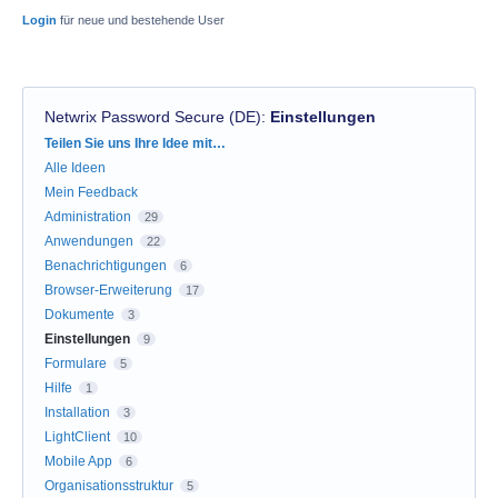
Login
für neue und bestehende User
Netwrix Password Secure (DE)
:
Einstellungen
Kategorien
Teilen Sie uns Ihre Idee mit…
Alle Ideen
Mein Feedback
Administration
29
Anwendungen
22
Benachrichtigungen
6
Browser-Erweiterung
17
Dokumente
3
Einstellungen
9
Formulare
5
Hilfe
1
Installation
3
LightClient
10
Mobile App
6
Organisationsstruktur
5