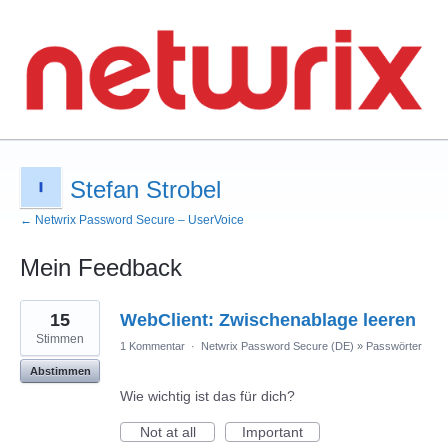
Stefan Strobel
← Netwrix Password Secure – UserVoice
Mein Feedback
19
15
WebClient: Zwischenablage leeren
gefundene
Ergebnisse
Stimmen
1 Kommentar
·
Netwrix Password Secure (DE)
»
Passwörter
Abstimmen
Wie wichtig ist das für dich?
Not at all
Important