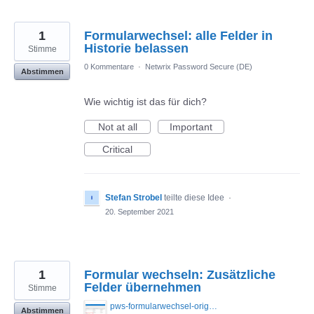
1
Formularwechsel: alle Felder in
Historie belassen
Stimme
0 Kommentare
·
Netwrix Password Secure (DE)
Abstimmen
Wie wichtig ist das für dich?
Not at all
Important
Critical
Stefan Strobel
teilte diese Idee
·
20. September 2021
1
Formular wechseln: Zusätzliche
Felder übernehmen
Stimme
pws-formularwechsel-original.png
Abstimmen