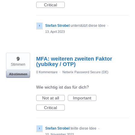
Critical
Stefan Strobel
unterstützt diese Idee
·
13. April 2023
9
MFA: weiteren zweiten Faktor
(yubikey / OTP)
Stimmen
0 Kommentare
·
Netwrix Password Secure (DE)
Abstimmen
Wie wichtig ist das für dich?
Not at all
Important
Critical
Stefan Strobel
teilte diese Idee
·
10. November 2021