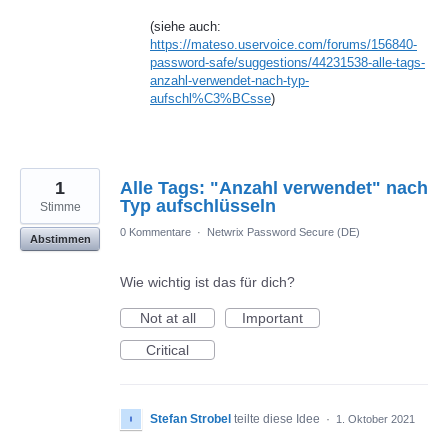
(siehe auch:
https://mateso.uservoice.com/forums/156840-
password-safe/suggestions/44231538-alle-tags-
anzahl-verwendet-nach-typ-
aufschl%C3%BCsse
)
1
Alle Tags: "Anzahl verwendet" nach
Typ aufschlüsseln
Stimme
0 Kommentare
·
Netwrix Password Secure (DE)
Abstimmen
Wie wichtig ist das für dich?
Not at all
Important
Critical
Stefan Strobel
teilte diese Idee
·
1. Oktober 2021