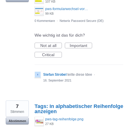
107 KB
pws-formularwechsel-vorschlag.png
99 KB
0 Kommentare
·
Netwrix Password Secure (DE)
Wie wichtig ist das für dich?
Not at all
Important
Critical
Stefan Strobel
teilte diese Idee
·
16. September 2021
7
Tags: In alphabetischer Reihenfolge
anzeigen
Stimmen
pws-tag-reihenfolge.png
Abstimmen
27 KB