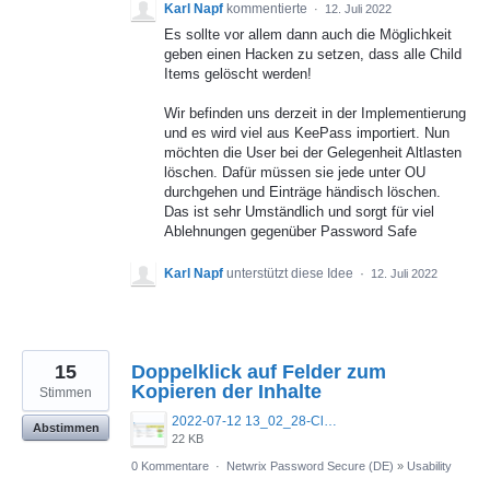
Karl Napf
kommentierte
·
12. Juli 2022
Es sollte vor allem dann auch die Möglichkeit
geben einen Hacken zu setzen, dass alle Child
Items gelöscht werden!
Wir befinden uns derzeit in der Implementierung
und es wird viel aus KeePass importiert. Nun
möchten die User bei der Gelegenheit Altlasten
löschen. Dafür müssen sie jede unter OU
durchgehen und Einträge händisch löschen.
Das ist sehr Umständlich und sorgt für viel
Ablehnungen gegenüber Password Safe
Karl Napf
unterstützt diese Idee
·
12. Juli 2022
15
Doppelklick auf Felder zum
Kopieren der Inhalte
Stimmen
2022-07-12 13_02_28-Clipboard.png
Abstimmen
22 KB
0 Kommentare
·
Netwrix Password Secure (DE)
»
Usability