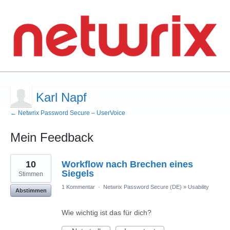
Karl Napf
← Netwrix Password Secure – UserVoice
Mein Feedback
7
10
Workflow nach Brechen eines
gefundene
Ergebnisse
Siegels
Stimmen
1 Kommentar
·
Netwrix Password Secure (DE)
»
Usability
Abstimmen
Wie wichtig ist das für dich?