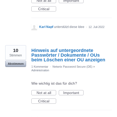
Not at all
Important
Critical
Karl Napf
unterstützt diese Idee
·
12. Juli 2022
10
Hinweis auf untergeordnete
Passwörter / Dokumente / OUs
Stimmen
beim Löschen einer OU anzeigen
Abstimmen
1 Kommentar
·
Netwrix Password Secure (DE)
»
Administration
Wie wichtig ist das für dich?
Not at all
Important
Critical