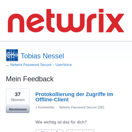
Tobias Nessel
← Netwrix Password Secure – UserVoice
Mein Feedback
6
37
Protokollierung der Zugriffe im
gefundene
Ergebnisse
Offline-Client
Stimmen
1 Kommentar
·
Netwrix Password Secure (DE)
Abstimmen
Wie wichtig ist das für dich?