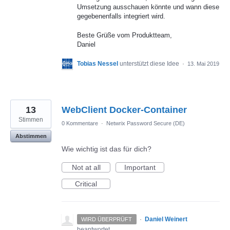
Umsetzung ausschauen könnte und wann diese
gegebenenfalls integriert wird.
Beste Grüße vom Produktteam,
Daniel
Tobias Nessel
unterstützt diese Idee
·
13. Mai 2019
13
WebClient Docker-Container
Stimmen
0 Kommentare
·
Netwrix Password Secure (DE)
Abstimmen
Wie wichtig ist das für dich?
Not at all
Important
Critical
·
Daniel Weinert
WIRD ÜBERPRÜFT
beantwortet