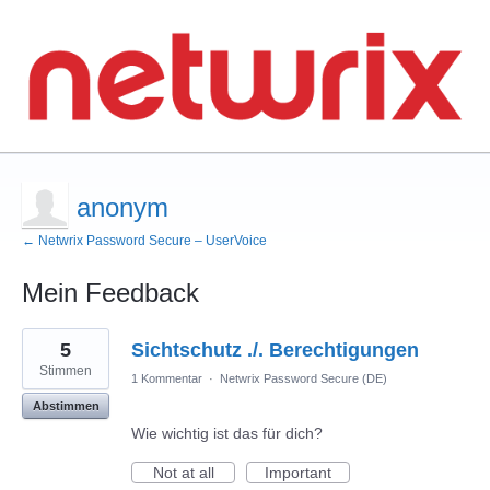
anonym
← Netwrix Password Secure – UserVoice
Mein Feedback
1
5
Sichtschutz ./. Berechtigungen
Ergebnis
gefunden
Stimmen
1 Kommentar
·
Netwrix Password Secure (DE)
Abstimmen
Wie wichtig ist das für dich?
Not at all
Important