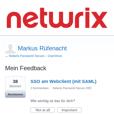
Markus Rüfenacht
← Netwrix Password Secure – UserVoice
Mein Feedback
4
38
SSO am Webclient (mit SAML)
gefundene
Ergebnisse
Stimmen
2 Kommentare
·
Netwrix Password Secure (DE)
Abstimmen
Wie wichtig ist das für dich?
Not at all
Important