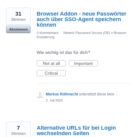
31
Browser Addon - neue Passwörter
auch über SSO-Agent speichern
Stimmen
können
Abstimmen
0 Kommentare
·
Netwrix Password Secure (DE)
»
Browser-
Erweiterung
Wie wichtig ist das für dich?
Not at all
Important
Critical
Markus Rüfenacht
unterstützt diese Idee
·
2. Juli 2024
7
Alternative URLs für bei Login
wechselnden Seiten
Stimmen