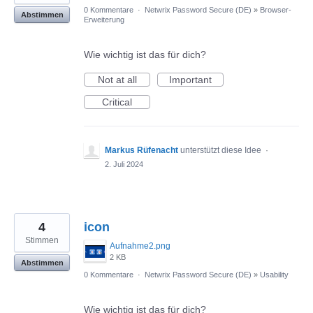
0 Kommentare
·
Netwrix Password Secure (DE)
»
Browser-
Abstimmen
Erweiterung
Wie wichtig ist das für dich?
Not at all
Important
Critical
Markus Rüfenacht
unterstützt diese Idee
·
2. Juli 2024
4
icon
Stimmen
Aufnahme2.png
2 KB
Abstimmen
0 Kommentare
·
Netwrix Password Secure (DE)
»
Usability
Wie wichtig ist das für dich?