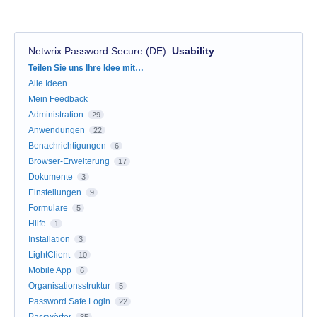
Netwrix Password Secure (DE)
:
Usability
Kategorien
Teilen Sie uns Ihre Idee mit…
Alle Ideen
Mein Feedback
Administration
29
Anwendungen
22
Benachrichtigungen
6
Browser-Erweiterung
17
Dokumente
3
Einstellungen
9
Formulare
5
Hilfe
1
Installation
3
LightClient
10
Mobile App
6
Organisationsstruktur
5
Password Safe Login
22