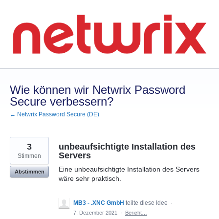
Zum
Inhalt
springen
Wie können wir Netwrix Password
Secure verbessern?
← Netwrix Password Secure (DE)
3
unbeaufsichtigte Installation des
Servers
Stimmen
Eine unbeaufsichtigte Installation des Servers
Abstimmen
wäre sehr praktisch.
MB3 - .XNC GmbH
teilte diese Idee
·
7. Dezember 2021
·
Bericht…