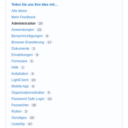
Kategorien
Teilen Sie uns Ihre Idee mit…
Alle Ideen
Mein Feedback
Administration
29
Anwendungen
22
Benachrichtigungen
6
Browser-Erweiterung
17
Dokumente
3
Einstellungen
9
Formulare
5
Hilfe
1
Installation
3
LightClient
10
Mobile App
6
Organisationsstruktur
5
Password Safe Login
22
Passwörter
35
Rollen
3
Sonstiges
20
Usability
47