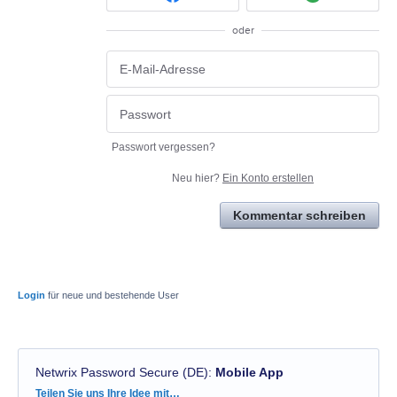
oder
Passwort vergessen?
Neu hier?
Ein Konto erstellen
Kommentar schreiben
Login
für neue und bestehende User
Netwrix Password Secure (DE)
:
Mobile App
Kategorien
Teilen Sie uns Ihre Idee mit…