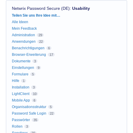
Netwrix Password Secure (DE)
:
Usability
Kategorien
Teilen Sie uns Ihre Idee mit…
Alle Ideen
Mein Feedback
Administration
29
Anwendungen
22
Benachrichtigungen
6
Browser-Erweiterung
17
Dokumente
3
Einstellungen
9
Formulare
5
Hilfe
1
Installation
3
LightClient
10
Mobile App
6
Organisationsstruktur
5
Password Safe Login
22
Passwörter
35
Rollen
3
Sonstiges
20