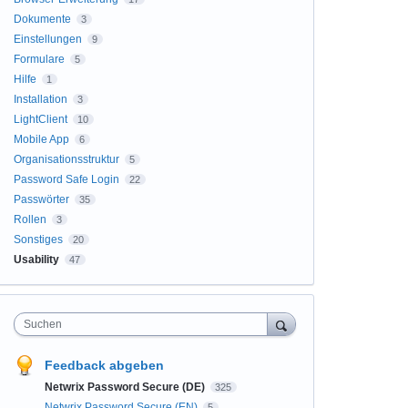
Dokumente
3
Einstellungen
9
Formulare
5
Hilfe
1
Installation
3
LightClient
10
Mobile App
6
Organisationsstruktur
5
Password Safe Login
22
Passwörter
35
Rollen
3
Sonstiges
20
Usability
47
Suchen
Feedback abgeben
Netwrix Password Secure (DE)
325
Netwrix Password Secure (EN)
5