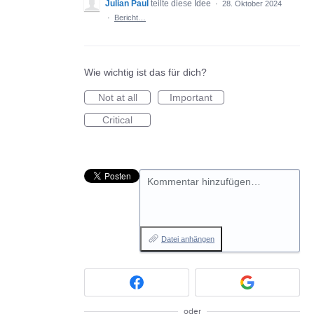
Julian Paul
teilte diese Idee
·
28. Oktober 2024
·
Bericht…
Wie wichtig ist das für dich?
Not at all
Important
Critical
Kommentar hinzufügen…
Datei anhängen
oder