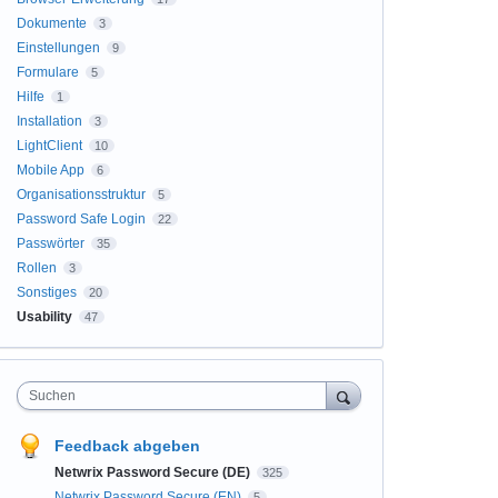
Dokumente
3
Einstellungen
9
Formulare
5
Hilfe
1
Installation
3
LightClient
10
Mobile App
6
Organisationsstruktur
5
Password Safe Login
22
Passwörter
35
Rollen
3
Sonstiges
20
Usability
47
Suchen
Feedback abgeben
Netwrix Password Secure (DE)
325
Netwrix Password Secure (EN)
5