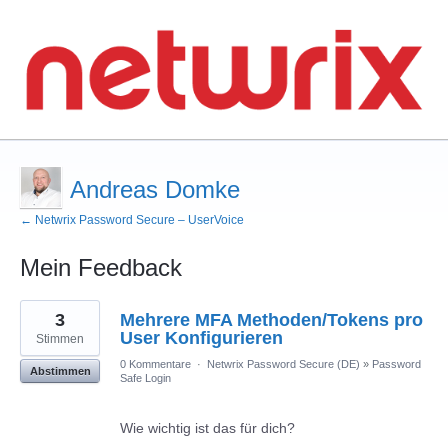
Andreas Domke
← Netwrix Password Secure – UserVoice
Mein Feedback
7
3
Mehrere MFA Methoden/Tokens pro
gefundene
Ergebnisse
User Konfigurieren
Stimmen
0 Kommentare
·
Netwrix Password Secure (DE)
»
Password
Abstimmen
Safe Login
Wie wichtig ist das für dich?