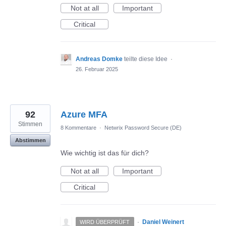
Not at all
Important
Critical
Andreas Domke
teilte diese Idee
·
26. Februar 2025
92
Azure MFA
Stimmen
8 Kommentare
·
Netwrix Password Secure (DE)
Abstimmen
Wie wichtig ist das für dich?
Not at all
Important
Critical
·
Daniel Weinert
WIRD ÜBERPRÜFT