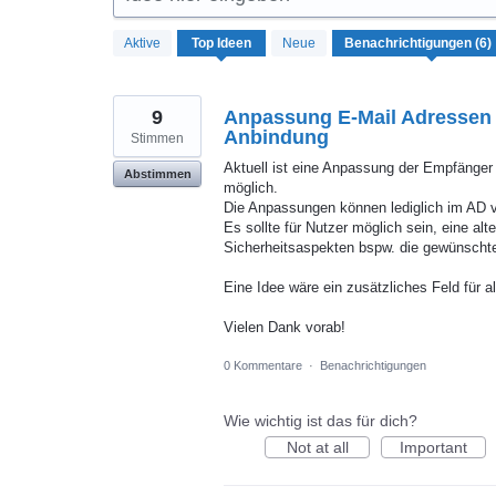
6
Aktive
Top
Ideen
Neue
gefundene
Ergebnisse
9
Anpassung E-Mail Adressen f
Anbindung
Stimmen
Aktuell ist eine Anpassung der Empfänger
Abstimmen
möglich.
Die Anpassungen können lediglich im AD v
Es sollte für Nutzer möglich sein, eine alt
Sicherheitsaspekten bspw. die gewünschte
Eine Idee wäre ein zusätzliches Feld für a
Vielen Dank vorab!
0 Kommentare
·
Benachrichtigungen
Wie wichtig ist das für dich?
Not at all
Important