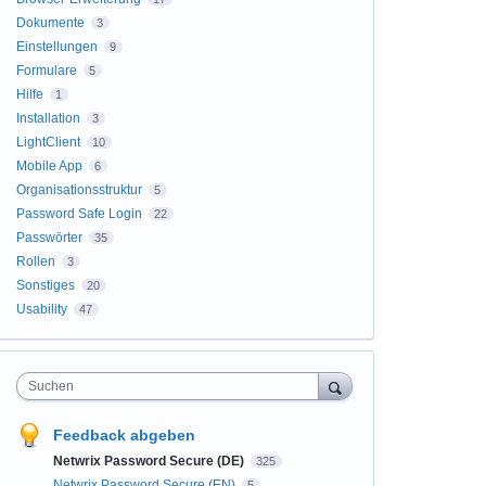
Dokumente
3
Einstellungen
9
Formulare
5
Hilfe
1
Installation
3
LightClient
10
Mobile App
6
Organisationsstruktur
5
Password Safe Login
22
Passwörter
35
Rollen
3
Sonstiges
20
Usability
47
Suchen
Feedback abgeben
Netwrix Password Secure (DE)
325
Netwrix Password Secure (EN)
5