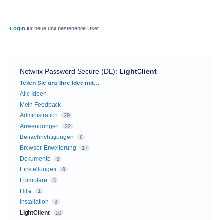
Login
für neue und bestehende User
Netwrix Password Secure (DE)
:
LightClient
Kategorien
Teilen Sie uns Ihre Idee mit…
Alle Ideen
Mein Feedback
Administration
29
Anwendungen
22
Benachrichtigungen
6
Browser-Erweiterung
17
Dokumente
3
Einstellungen
9
Formulare
5
Hilfe
1
Installation
3
LightClient
10