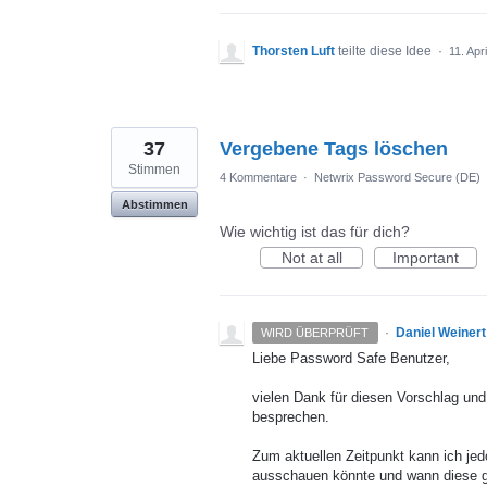
Thorsten Luft
teilte diese Idee
·
11. Apr
37
Vergebene Tags löschen
Stimmen
4 Kommentare
·
Netwrix Password Secure (DE)
Abstimmen
Wie wichtig ist das für dich?
Not at all
Important
·
Daniel Weinert
WIRD ÜBERPRÜFT
Liebe Password Safe Benutzer,
vielen Dank für diesen Vorschlag und
besprechen.
Zum aktuellen Zeitpunkt kann ich j
ausschauen könnte und wann diese geg