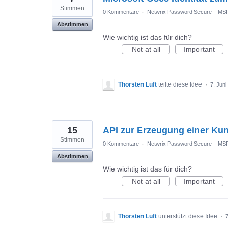
Stimmen
0 Kommentare
·
Netwrix Password Secure – MS
Abstimmen
Wie wichtig ist das für dich?
Not at all
Important
Thorsten Luft
teilte diese Idee
·
7. Juni
15
API zur Erzeugung einer K
Stimmen
0 Kommentare
·
Netwrix Password Secure – MS
Abstimmen
Wie wichtig ist das für dich?
Not at all
Important
Thorsten Luft
unterstützt diese Idee
·
7