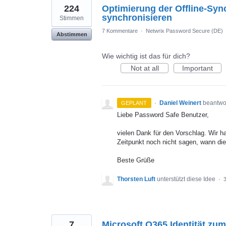
224
Optimierung der Offline-Syn
synchronisieren
Stimmen
7 Kommentare
·
Netwrix Password Secure (DE)
Abstimmen
Wie wichtig ist das für dich?
Not at all
Important
·
Daniel Weinert
beantwo
GEPLANT
Liebe Password Safe Benutzer,
vielen Dank für den Vorschlag. Wir 
Zeitpunkt noch nicht sagen, wann die
Beste Grüße
Thorsten Luft
unterstützt diese Idee
·
7
Microsoft O365 Identität zu