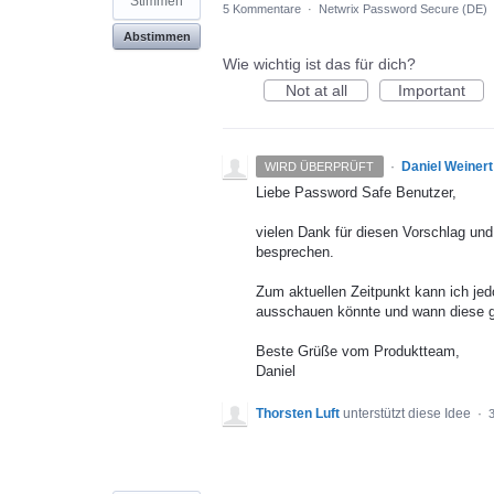
Stimmen
5 Kommentare
·
Netwrix Password Secure (DE)
Abstimmen
Wie wichtig ist das für dich?
Not at all
Important
·
Daniel Weinert
WIRD ÜBERPRÜFT
Liebe Password Safe Benutzer,
vielen Dank für diesen Vorschlag und
besprechen.
Zum aktuellen Zeitpunkt kann ich j
ausschauen könnte und wann diese geg
Beste Grüße vom Produktteam,
Daniel
Thorsten Luft
unterstützt diese Idee
·