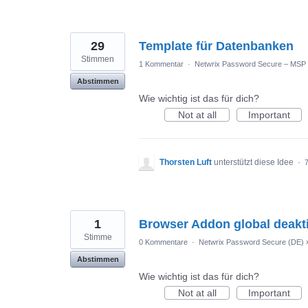
29
Template für Datenbanken
Stimmen
1 Kommentar
·
Netwrix Password Secure – MSP
Abstimmen
Wie wichtig ist das für dich?
Not at all
Important
Thorsten Luft
unterstützt diese Idee
·
7
1
Browser Addon global deakt
Stimme
0 Kommentare
·
Netwrix Password Secure (DE)
Abstimmen
Wie wichtig ist das für dich?
Not at all
Important