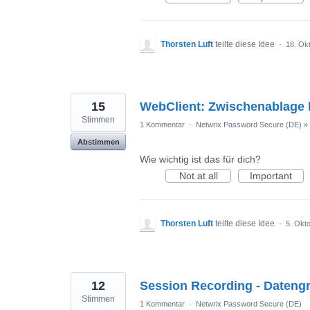
Thorsten Luft
teilte diese Idee
·
18. Ok
15
WebClient: Zwischenablage 
Stimmen
1 Kommentar
·
Netwrix Password Secure (DE)
»
Abstimmen
Wie wichtig ist das für dich?
Not at all
Important
Thorsten Luft
teilte diese Idee
·
5. Okt
12
Session Recording - Dateng
Stimmen
1 Kommentar
·
Netwrix Password Secure (DE)