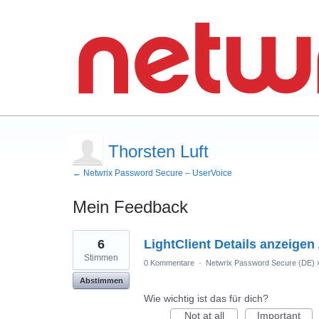
Thorsten Luft
← Netwrix Password Secure – UserVoice
Mein Feedback
16
6
LightClient Details anzeigen
gefundene
Ergebnisse
Stimmen
0 Kommentare
·
Netwrix Password Secure (DE)
Abstimmen
Wie wichtig ist das für dich?
Not at all
Important