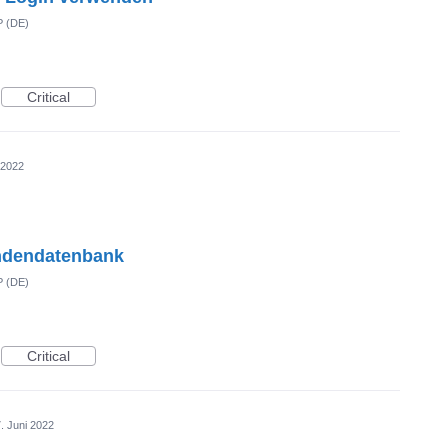
P (DE)
Critical
 2022
undendatenbank
P (DE)
Critical
. Juni 2022