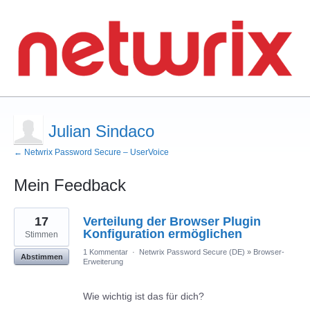
Julian Sindaco
← Netwrix Password Secure – UserVoice
Mein Feedback
4
17
Verteilung der Browser Plugin
gefundene
Ergebnisse
Konfiguration ermöglichen
Stimmen
1 Kommentar
·
Netwrix Password Secure (DE)
»
Browser-
Abstimmen
Erweiterung
Wie wichtig ist das für dich?