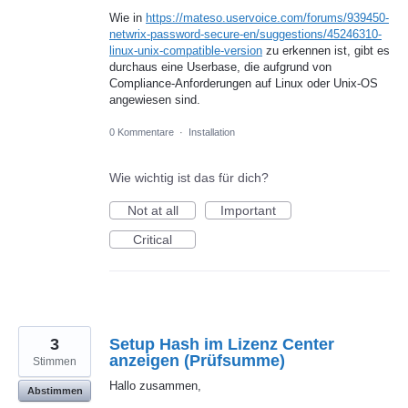
Wie in
https://mateso.uservoice.com/forums/939450-
netwrix-password-secure-en/suggestions/45246310-
linux-unix-compatible-version
zu erkennen ist, gibt es
durchaus eine Userbase, die aufgrund von
Compliance-Anforderungen auf Linux oder Unix-OS
angewiesen sind.
0 Kommentare
·
Installation
Wie wichtig ist das für dich?
Not at all
Important
Critical
3
Setup Hash im Lizenz Center
anzeigen (Prüfsumme)
Stimmen
Hallo zusammen,
Abstimmen