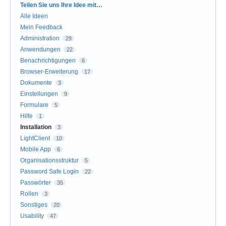
Kategorien
Teilen Sie uns Ihre Idee mit…
Alle Ideen
Mein Feedback
Administration
29
Anwendungen
22
Benachrichtigungen
6
Browser-Erweiterung
17
Dokumente
3
Einstellungen
9
Formulare
5
Hilfe
1
Installation
3
LightClient
10
Mobile App
6
Organisationsstruktur
5
Password Safe Login
22
Passwörter
35
Rollen
3
Sonstiges
20
Usability
47