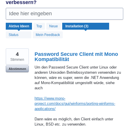
verbessern?
Idee hier eingeben
3
Aktive
Ideen
Top
Neue
gefundene
Ergebnisse
Status
Mein Feedback
4
Password Secure Client mit Mono
Kompatibilität
Stimmen
Um den Password Secure Client unter Linux oder
Abstimmen
anderen Unixoiden Betriebssystemen verwenden zu
können, wäre es super, wenn die .NET Anwendung
auf Mono-Kompatibilität umgestellt würde, siehe
auch
https://www.mono-
project.com/docs/gui/winforms/porting-winforms-
applications/
Dann wäre es möglich, den Client einfach unter
Linux, BSD etc. zu verwenden.